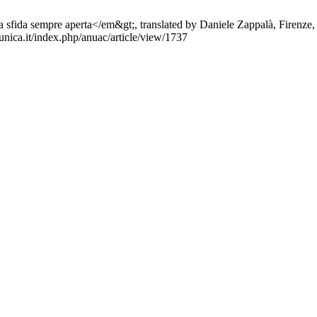
ida sempre aperta</em&gt;, translated by Daniele Zappalà, Firenze, Lib
unica.it/index.php/anuac/article/view/1737