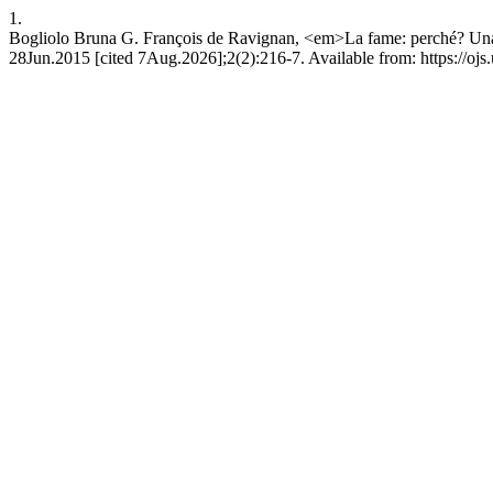
1.
Bogliolo Bruna G. François de Ravignan, <em>La fame: perché? Una sf
28Jun.2015 [cited 7Aug.2026];2(2):216-7. Available from: https://ojs.