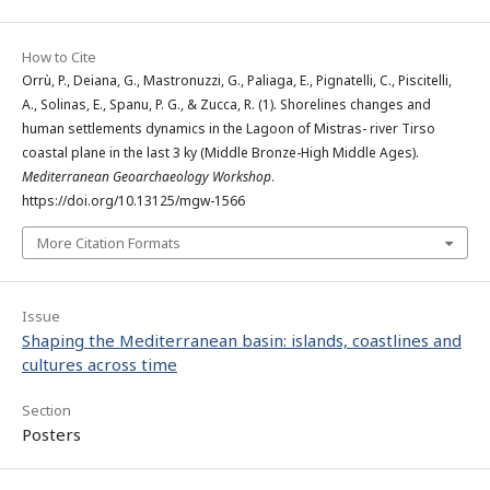
How to Cite
Orrù, P., Deiana, G., Mastronuzzi, G., Paliaga, E., Pignatelli, C., Piscitelli,
A., Solinas, E., Spanu, P. G., & Zucca, R. (1). Shorelines changes and
human settlements dynamics in the Lagoon of Mistras- river Tirso
coastal plane in the last 3 ky (Middle Bronze-High Middle Ages).
Mediterranean Geoarchaeology Workshop
.
https://doi.org/10.13125/mgw-1566
More Citation Formats
Issue
Shaping the Mediterranean basin: islands, coastlines and
cultures across time
Section
Posters