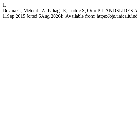
1.
Deiana G, Meleddu A, Paliaga E, Todde S, Orrù P. LANDSL
11Sep.2015 [cited 6Aug.2026];. Available from: https://ojs.unica.it/i