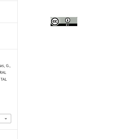
as, G.,
URAL
STAL