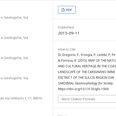
PDF
e e Geologiche, Via
Published
2015-09-11
e e Geologiche, Via
How to Cite
Di Gregorio, F., Frongia, P., Ledda, P., Pir
e e Geologiche, Via
& Forresu, R. (2015). MAP OF THE NAT
AND CULTURAL HERITAGE IN THE COA
LANDSCAPE OF THE CARIGNANO WINE
DISTRICT OF THE SULCIS REGION (SW
e e Geologiche, Via
SARDINIA).
Geomorphology for Society
.
https://doi.org/10.13125/gfs-1939
um Via Umberto I, 17, 09010
More Citation Formats